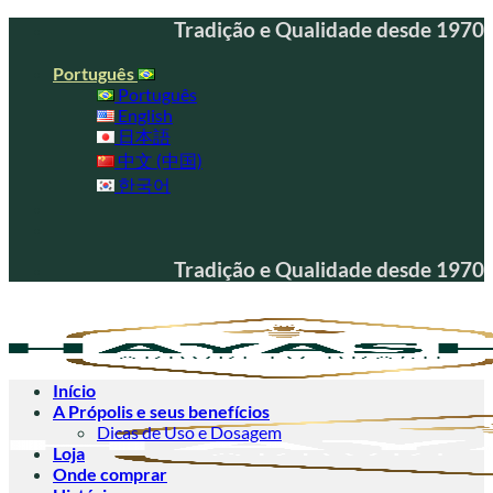
Skip
Tradição e Qualidade desde 1970
to
content
Português
Português
English
日本語
中文 (中国)
한국어
Tradição e Qualidade desde 1970
Início
A Própolis e seus benefícios
Dicas de Uso e Dosagem
Loja
Onde comprar