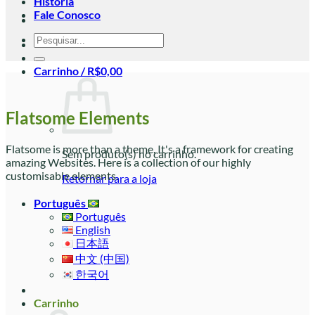
História
Fale Conosco
Pesquisar
por:
Carrinho /
R$
0,00
Flatsome Elements
Flatsome is more than a theme. It's a framework for creating
Sem produto(s) no carrinho.
amazing Websites. Here is a collection of our highly
customisable elements.
Retornar para a loja
Português
Português
English
日本語
中文 (中国)
한국어
Carrinho