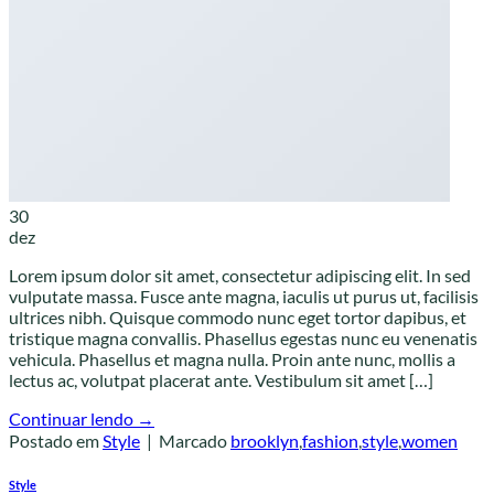
30
dez
Lorem ipsum dolor sit amet, consectetur adipiscing elit. In sed
vulputate massa. Fusce ante magna, iaculis ut purus ut, facilisis
ultrices nibh. Quisque commodo nunc eget tortor dapibus, et
tristique magna convallis. Phasellus egestas nunc eu venenatis
vehicula. Phasellus et magna nulla. Proin ante nunc, mollis a
lectus ac, volutpat placerat ante. Vestibulum sit amet […]
Continuar lendo
→
Postado em
Style
|
Marcado
brooklyn
,
fashion
,
style
,
women
Style