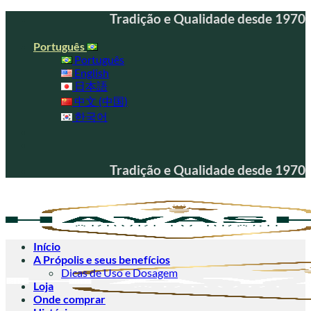
Skip
Tradição e Qualidade desde 1970
to
content
Português
Português
English
日本語
中文 (中国)
한국어
Tradição e Qualidade desde 1970
Início
A Própolis e seus benefícios
Dicas de Uso e Dosagem
Loja
Onde comprar