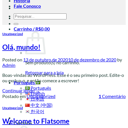
História
Fale Conosco
Pesquisar
por:
Carrinho /
R$
0,00
Uncategorized
Olá, mundo!
Posted on
13 de outubro de 2020
10 de dezembro de 2020
by
Sem produto(s) no carrinho.
Admin
Retornar para a loja
Boas-vindas ao WordPress. Esse é o seu primeiro post. Edite-o
ou exclua-o, e então comece a escrever!
Português
Português
Continuar lendo
→
English
Postado em
Uncategorized
1
Comentário
日本語
中文 (中国)
Uncategorized
한국어
Welcome to Flatsome
Carrinho