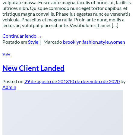
vulputate massa. Fusce ante magna, iaculis ut purus ut, facilisis
ultrices nibh. Quisque commodo nunc eget tortor dapibus, et
tristique magna convallis. Phasellus egestas nunc eu venenatis
vehicula. Phasellus et magna nulla. Proin ante nunc, mollis a
lectus ac, volutpat placerat ante. Vestibulum sit amet […]
Continuar lendo
→
Postado em
Style
|
Marcado
brooklyn
,
fashion
,
style
,
women
Style
New Client Landed
Posted on
29 de agosto de 2013
10 de dezembro de 2020
by
Admin