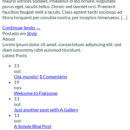
mauris ultrices sodales. Phasellus in leo ornare, vulputate
purus eget, iaculis tellus. Donec sed laoreet orci. Praesent
faucibus feugiat velit a iaculis. Class aptent taciti sociosqu ad
litora torquent per conubia nostra, per inceptos himenaeos. […]
Continuar lendo
→
Postado em
Style
About
Lorem ipsum dolor sit amet, consectetuer adipiscing elit, sed
diam nonummy nibh euismod tincidunt.
Latest Posts
13
out
Olá, mundo!
1
Comentário
19
nov
Welcome to Flatsome
13
out
Just another post with A Gallery
13
out
A Simple Blog Post