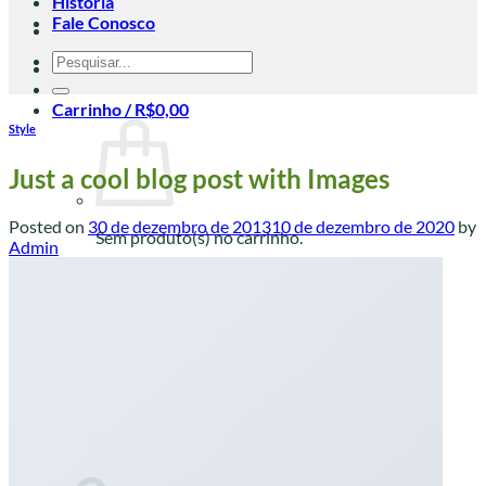
História
Fale Conosco
Pesquisar
por:
Carrinho /
R$
0,00
Style
Just a cool blog post with Images
Posted on
30 de dezembro de 2013
10 de dezembro de 2020
by
Sem produto(s) no carrinho.
Admin
Retornar para a loja
Português
Português
English
日本語
中文 (中国)
한국어
Carrinho