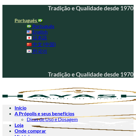
Skip
Tradição e Qualidade desde 1970
to
content
Português
Português
English
日本語
中文 (中国)
한국어
Tradição e Qualidade desde 1970
Início
A Própolis e seus benefícios
Dicas de Uso e Dosagem
Loja
Onde comprar