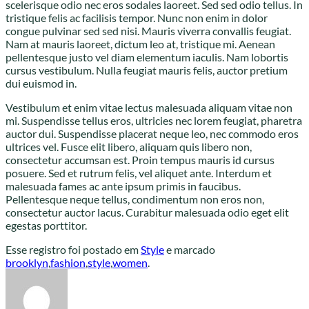
scelerisque odio nec eros sodales laoreet. Sed sed odio tellus. In
tristique felis ac facilisis tempor. Nunc non enim in dolor
congue pulvinar sed sed nisi. Mauris viverra convallis feugiat.
Nam at mauris laoreet, dictum leo at, tristique mi. Aenean
pellentesque justo vel diam elementum iaculis. Nam lobortis
cursus vestibulum. Nulla feugiat mauris felis, auctor pretium
dui euismod in.
Vestibulum et enim vitae lectus malesuada aliquam vitae non
mi. Suspendisse tellus eros, ultricies nec lorem feugiat, pharetra
auctor dui. Suspendisse placerat neque leo, nec commodo eros
ultrices vel. Fusce elit libero, aliquam quis libero non,
consectetur accumsan est. Proin tempus mauris id cursus
posuere. Sed et rutrum felis, vel aliquet ante. Interdum et
malesuada fames ac ante ipsum primis in faucibus.
Pellentesque neque tellus, condimentum non eros non,
consectetur auctor lacus. Curabitur malesuada odio eget elit
egestas porttitor.
Esse registro foi postado em
Style
e marcado
brooklyn
,
fashion
,
style
,
women
.