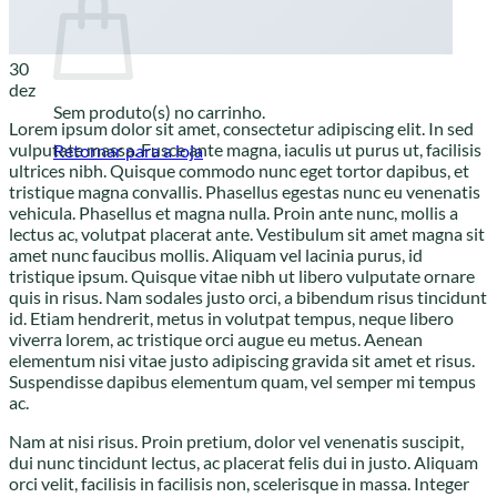
30
dez
Sem produto(s) no carrinho.
Lorem ipsum dolor sit amet, consectetur adipiscing elit. In sed
vulputate massa. Fusce ante magna, iaculis ut purus ut, facilisis
Retornar para a loja
ultrices nibh. Quisque commodo nunc eget tortor dapibus, et
tristique magna convallis. Phasellus egestas nunc eu venenatis
vehicula. Phasellus et magna nulla. Proin ante nunc, mollis a
lectus ac, volutpat placerat ante. Vestibulum sit amet magna sit
amet nunc faucibus mollis. Aliquam vel lacinia purus, id
tristique ipsum. Quisque vitae nibh ut libero vulputate ornare
quis in risus. Nam sodales justo orci, a bibendum risus tincidunt
id. Etiam hendrerit, metus in volutpat tempus, neque libero
viverra lorem, ac tristique orci augue eu metus. Aenean
elementum nisi vitae justo adipiscing gravida sit amet et risus.
Suspendisse dapibus elementum quam, vel semper mi tempus
ac.
Nam at nisi risus. Proin pretium, dolor vel venenatis suscipit,
dui nunc tincidunt lectus, ac placerat felis dui in justo. Aliquam
orci velit, facilisis in facilisis non, scelerisque in massa. Integer