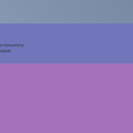
diam nonummy
utpat.