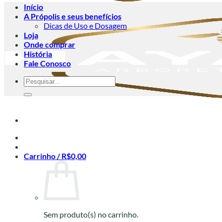
Início
A Própolis e seus benefícios
Dicas de Uso e Dosagem
Loja
Onde comprar
História
Fale Conosco
Pesquisar
por:
Carrinho /
R$
0,00
Sem produto(s) no carrinho.