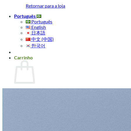
Retornar para a loja
Português
Português
English
日本語
中文 (中国)
한국어
Carrinho
Sem produto(s) no carrinho.
Retornar para a loja