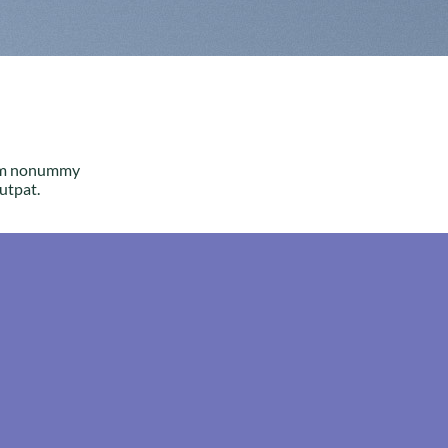
diam nonummy
utpat.